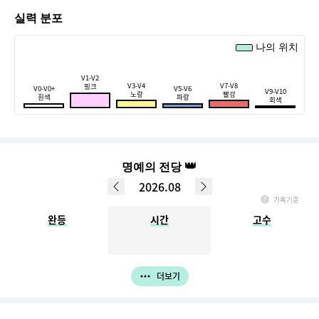
실력 분포
나의 위치
V1-V2
V3-V4
V7-V8
핑크
V0-V0+
V5-V6
V9-V10
노랑
빨강
흰색
파랑
회색
👑
명예의 전당
2026.08
기록기준
매월 1일 ~ 마지막일 기록, 다음 달 1일 정오까지 입력한 데이터만 반영됩니다.
완등
시간
고수
(ex. 3월 명예의 전당 - 4월 1일 정오 이전까지 입력완료한 결과가 반영)
더보기