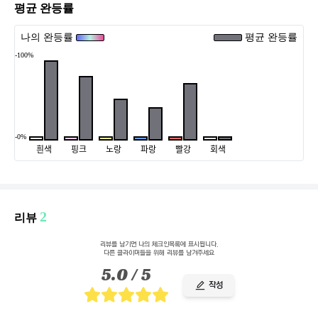
평균 완등률
나의 완등률
평균 완등률
-100%
-0%
흰색
핑크
노랑
파랑
빨강
회색
2
리뷰
리뷰를 남기면 나의 체크인목록에 표시됩니다.
다른 클라이머들을 위해 리뷰를 남겨주세요
5.0
/ 5
작성