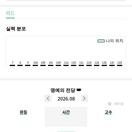
리드
실력 분포
나의 위치
7
8
9
10a
10b
10c
10d
11a
11b
11c
11d
12a
12b
12c
12d
👑
명예의 전당
2026.08
기록기준
매월 1일 ~ 마지막일 기록, 다음 달 1일 정오까지 입력한 데이터만 반영됩니다.
완등
시간
고수
(ex. 3월 명예의 전당 - 4월 1일 정오 이전까지 입력완료한 결과가 반영)