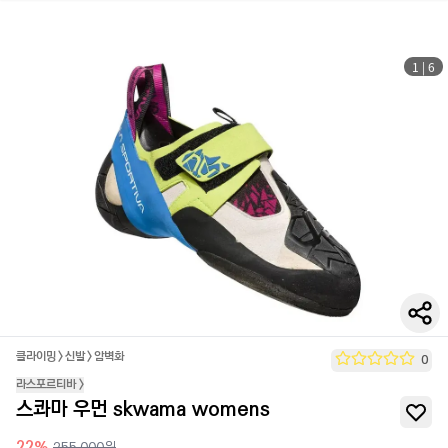
1
|
6
클라이밍
>
신발
>
암벽화
0
라스포르티바
>
스콰마 우먼 skwama womens
22
%