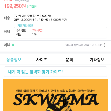
255,000
원
199,950
원
신규회원
7만원 이상 무료 (기본 3,000원)

배송
제주 : 3,000원 추가, 기타 산간: 5,000원 추가
지금가입하면!
추가할인
7% 쿠폰!
혜택
적립
1%
리뷰
0
어디서 샀던 사진리뷰쓰면 500P
상품정보
사이즈
문의
기타정보
내게 딱 맞는 암벽화 찾기 가이드!