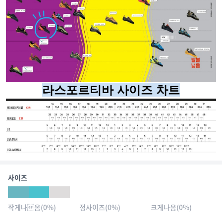
라스포르티바 사이즈 차트
사이즈
작게나옴
(
0
%)
정사이즈
(
0
%)
크게나옴
(
0
%)