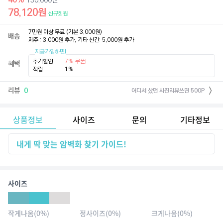
130,000
원
78,120
원
신규회원
7만원 이상 무료 (기본 3,000원)

배송
제주 : 3,000원 추가, 기타 산간: 5,000원 추가
지금가입하면!
추가할인
7% 쿠폰!
혜택
적립
1%
리뷰
0
어디서 샀던 사진리뷰쓰면 500P
상품정보
사이즈
문의
기타정보
내게 딱 맞는 암벽화 찾기 가이드!
사이즈
작게나옴
(
0
%)
정사이즈
(
0
%)
크게나옴
(
0
%)