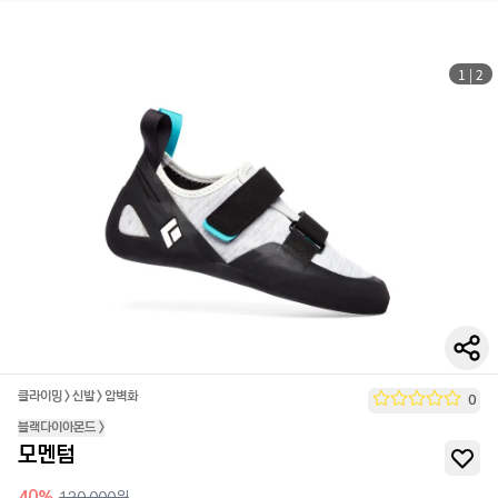
1
|
2
클라이밍
>
신발
>
암벽화
0
블랙다이아몬드
>
모멘텀
40
%