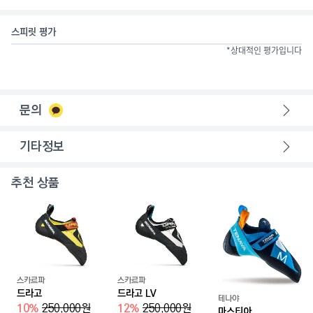
스피릿 평가
*상대적인 평가입니다
문의
기타정보
추천 상품
스카르파
스카르파
드라고
드라고 LV
테나야
10
%
250,000
원
12
%
250,000
원
마스티아