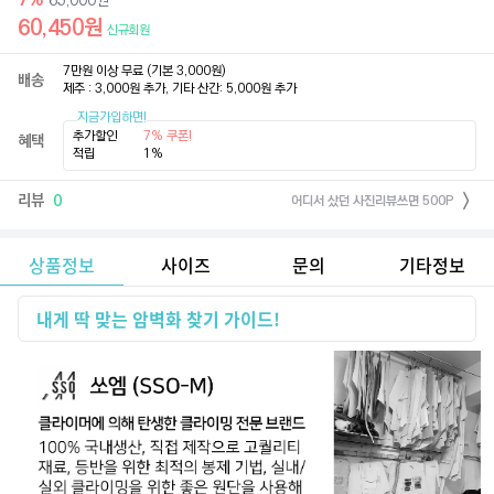
65,000
원
60,450
원
신규회원
7만원 이상 무료 (기본 3,000원)

배송
제주 : 3,000원 추가, 기타 산간: 5,000원 추가
지금가입하면!
추가할인
7% 쿠폰!
혜택
적립
1%
리뷰
0
어디서 샀던 사진리뷰쓰면 500P
상품정보
사이즈
문의
기타정보
내게 딱 맞는 암벽화 찾기 가이드!