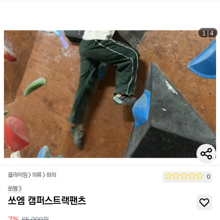
1
|
4
클라이밍
>
의류
>
하의
0
쏘엠
>
쏘엠 캠퍼스트랙팬츠
7
%