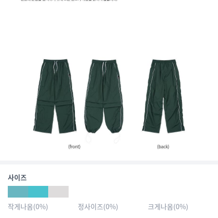
사이즈
작게나옴
(
0
%)
정사이즈
(
0
%)
크게나옴
(
0
%)