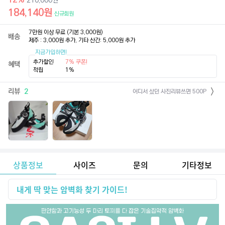
210,000
원
184,140
원
신규회원
7만원 이상 무료 (기본 3,000원)

배송
제주 : 3,000원 추가, 기타 산간: 5,000원 추가
지금가입하면!
추가할인
7% 쿠폰!
혜택
적립
1%
리뷰
2
어디서 샀던 사진리뷰쓰면 500P
상품정보
사이즈
문의
기타정보
내게 딱 맞는 암벽화 찾기 가이드!