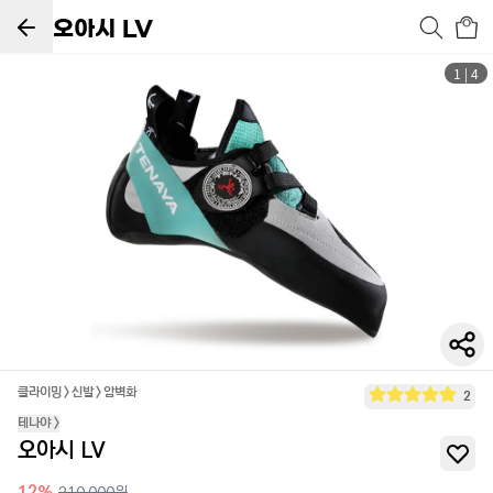
오아시 LV
1
|
4
클라이밍
>
신발
>
암벽화
2
테나야
>
오아시 LV
12
%