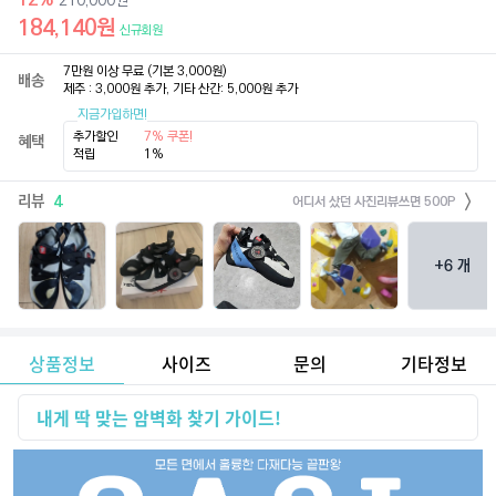
210,000
원
184,140
원
신규회원
7만원 이상 무료 (기본 3,000원)

배송
제주 : 3,000원 추가, 기타 산간: 5,000원 추가
지금가입하면!
추가할인
7% 쿠폰!
혜택
적립
1%
리뷰
4
어디서 샀던 사진리뷰쓰면 500P
+
6
개
상품정보
사이즈
문의
기타정보
내게 딱 맞는 암벽화 찾기 가이드!