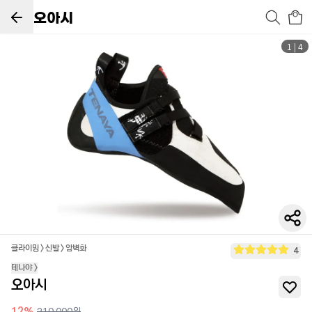
오아시
1
|
4
클라이밍
>
신발
>
암벽화
4
테나야
>
오아시
12
%