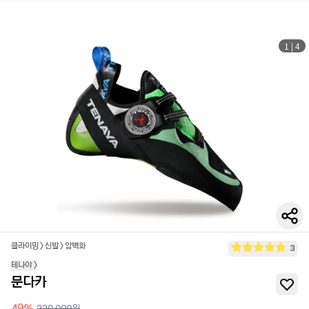
1
|
4
클라이밍
>
신발
>
암벽화
3
테나야
>
문다카
49
%