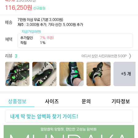
230,000
원
116,250
원
신규회원
7만원 이상 무료 (기본 3,000원)

배송
제주 : 3,000원 추가, 기타 산간: 5,000원 추가
지금가입하면!
추가할인
7% 쿠폰!
혜택
적립
1%
리뷰
3
어디서 샀던 사진리뷰쓰면 500P
+
5
개
상품정보
사이즈
문의
기타정보
내게 딱 맞는 암벽화 찾기 가이드!