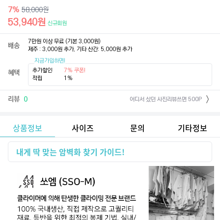
7
%
58,000
원
53,940
원
신규회원
7만원 이상 무료 (기본 3,000원)

배송
제주 : 3,000원 추가, 기타 산간: 5,000원 추가
지금가입하면!
추가할인
7% 쿠폰!
혜택
적립
1%
리뷰
0
어디서 샀던 사진리뷰쓰면 500P
상품정보
사이즈
문의
기타정보
내게 딱 맞는 암벽화 찾기 가이드!