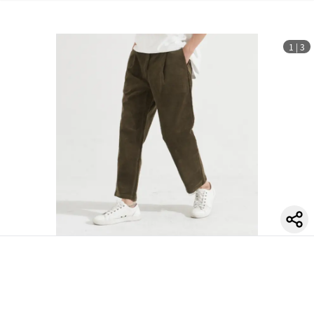
1
|
3