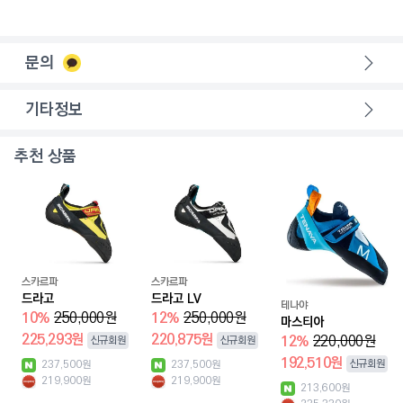
문의
기타정보
추천 상품
스카르파
스카르파
드라고
드라고 LV
테나야
10
%
250,000
원
12
%
250,000
원
마스티아
225,293
원
220,875
원
12
%
220,000
원
신규회원
신규회원
192,510
원
신규회원
237,500
원
237,500
원
219,900
원
219,900
원
213,600
원