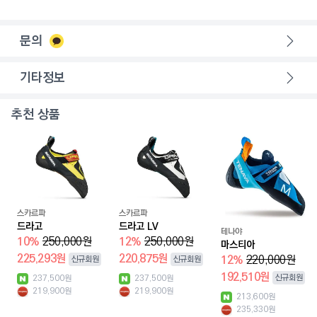
문의
기타정보
추천 상품
스카르파
스카르파
드라고
드라고 LV
테나야
10
%
250,000
원
12
%
250,000
원
마스티아
225,293
원
220,875
원
12
%
220,000
원
신규회원
신규회원
192,510
원
신규회원
237,500
원
237,500
원
219,900
원
219,900
원
213,600
원
235,330
원