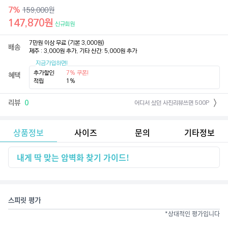
7
%
159,000
원
147,870
원
신규회원
7만원 이상 무료 (기본 3,000원)

배송
제주 : 3,000원 추가, 기타 산간: 5,000원 추가
지금가입하면!
추가할인
7% 쿠폰!
혜택
적립
1%
리뷰
0
어디서 샀던 사진리뷰쓰면 500P
상품정보
사이즈
문의
기타정보
내게 딱 맞는 암벽화 찾기 가이드!
스피릿 평가
*상대적인 평가입니다