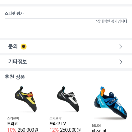
스피릿 평가
*상대적인 평가입니다
문의
기타정보
추천 상품
스카르파
스카르파
드라고
드라고 LV
테나야
10
%
250,000
원
12
%
250,000
원
마스티아