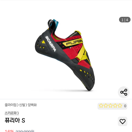
1
|
4
클라이밍
>
신발
>
암벽화
0
스카르파
>
퓨리아 S
16
%