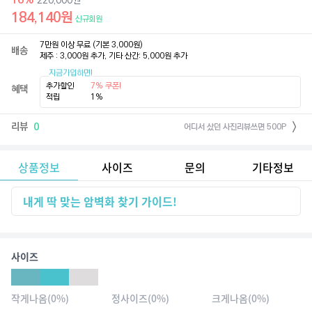
220,000
원
184,140
원
신규회원
7만원 이상 무료 (기본 3,000원)

배송
제주 : 3,000원 추가, 기타 산간: 5,000원 추가
지금가입하면!
추가할인
7% 쿠폰!
혜택
적립
1%
리뷰
0
어디서 샀던 사진리뷰쓰면 500P
상품정보
사이즈
문의
기타정보
내게 딱 맞는 암벽화 찾기 가이드!
사이즈
작게나옴
(
0
%)
정사이즈
(
0
%)
크게나옴
(
0
%)