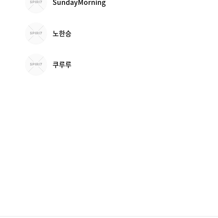
SundayMorning
노한승
쿠루루