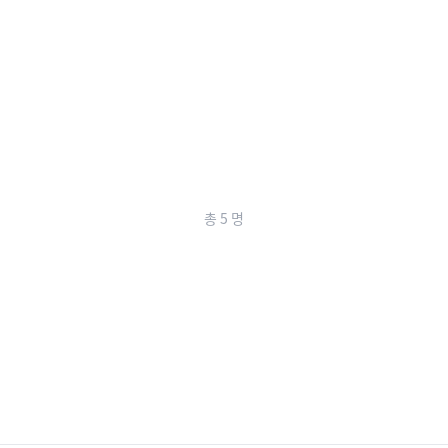
총
5
명