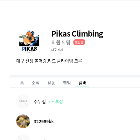
스피릿 | 클라이머를 위한 기록, 경쟁, 스토어 앱 SPIRI7
Pikas Climbing
회원
5
명
모집중
대구 전체
대구 신생 볼더링,리드 클라이밍 크루 

크루원 상시 모집중! 

게스트 참여, 가입문의 언제든 환영

홈
소식
활동
앨범
멤버
가입조건 : 클라이밍에 대한 열정만 있으면 O.K

주누킴
• 크루장
               한달 내 3번이상 게스트 참석
322989kk