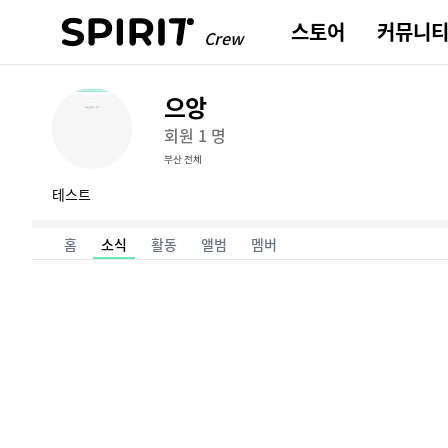
스피릿 | 클라이머를 위한 기록, 경쟁, 스토어 앱 SPIRI7
스토어
커뮤니
Crew
으앙
회원
1
명
부산 전체
테스트
홈
소식
활동
앨범
멤버