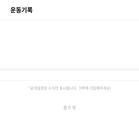
티
운동기록
*공개설정된 소식만 표시됩니다. 크루에 가입해주세요!
총
0
개