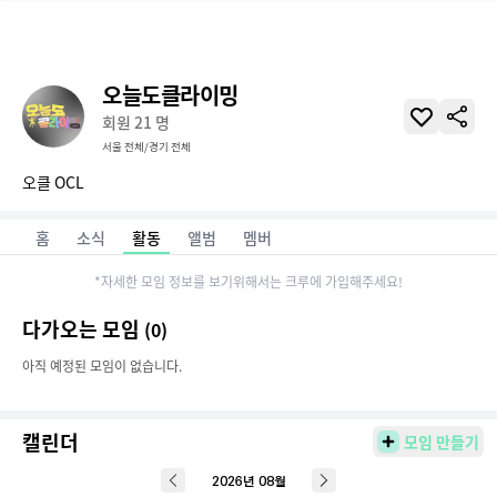
스피릿 | 클라이머를 위한 기록, 경쟁, 스토어 앱 SPIRI7
오늘도클라이밍
회원
21
명
서울 전체/경기 전체
오클 OCL
홈
소식
활동
앨범
멤버
*자세한 모임 정보를 보기위해서는 크루에 가입해주세요!
다가오는 모임
(
0
)
아직 예정된 모임이 없습니다.
캘린더
모임 만들기
2026
년
08
월