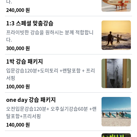
다.
240,000
원
1:3 스페셜 맞춤강습
프라이빗한 강습을 원하시는 분께 적합합니
다.
300,000
원
1박 강습 패키지
입문강습120분+도미토리 +랜탈포함 + 프리
서핑
100,000
원
one day 강습 패키지
오전입문강습120분+ 오후실기강습60분 +랜
탈포함+프리서핑
140,000
원