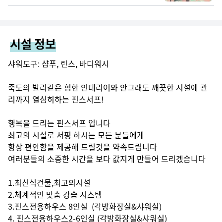
시설 정보
샤워도구: 샴푸, 린스, 바디워시

죽도의 발리같은 힙한 인테리어와 안그래도 깨끗한 시설에 관
리까지 열심히하는 핀스서프!

행복을 드리는 핀스서프 입니다

최고의 시설로 서핑 하시는 모든 분들에게

항상 편안함을 제공해 드릴것을 약속드립니다

여러분들의 소중한 시간을 보다 값지게 만들어 드리겠습니다

1.최신식건물,최고의시설

2.체계적인 맞춤 강습 시스템

3.핀스전용하우스 8인실  (각방화장실&샤워실)

4. 핀스전용하우스2-6인실 (각방화장실&샤워실)
