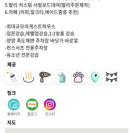
5.발리 커스텀 서핑보드대여(발리주문제작)

6.카페 (커피,밀크티,에이드종류 추천)

-최대규모의게스트하우스

-입문강습,레벨업강습,1:1맞춤 강습

-양양 죽도해변 주차장 바닷가 바로앞

-핀스서프 전용주차장

-유소년 전문강습
제공
링크
홈페이지
블로그
인스타
지도