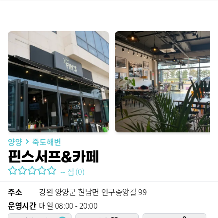
양양
죽도해변
핀스서프&카페
--
점
(
0
)
주소
강원 양양군 현남면 인구중앙길 99
운영시간
매일 08:00 - 20:00