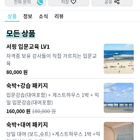
전화 문의
저장
공유
상품
정보
소식
리뷰
모든 상품
서핑 입문교육 LV1
자격증 보유 강사들이 직접 가르치는 입문교
육
80,000
원
숙박+강습 패키지
입문강습(대여포함) + 게스트하우스 1박 + 익
일 입문강습(대여포함)
160,000
원
180,000
원
숙박+대여 패키지
당일 대여 (보드,슈트) +게스트하우스 1박 +익