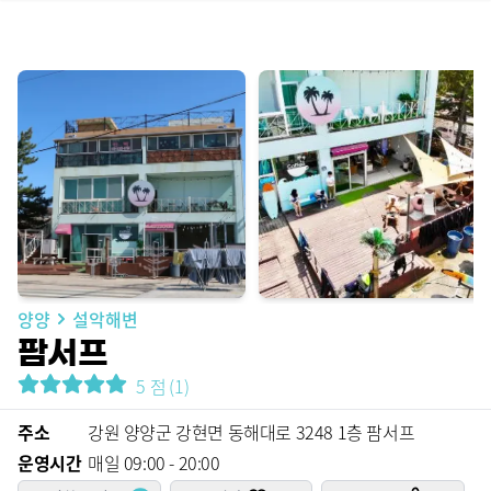
양양
설악해변
팜서프
5
점
(
1
)
주소
강원 양양군 강현면 동해대로 3248 1층 팜서프
운영시간
매일 09:00 - 20:00