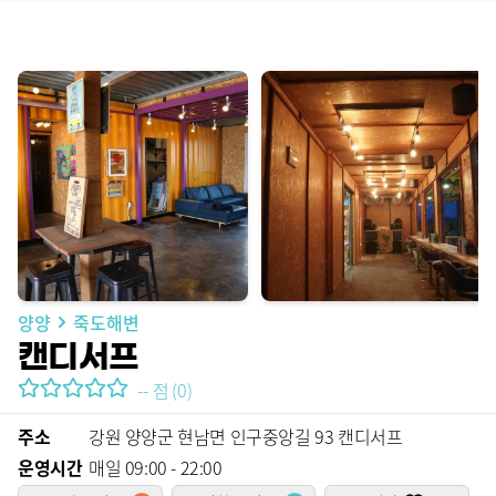
양양
죽도해변
캔디서프
--
점
(
0
)
주소
강원 양양군 현남면 인구중앙길 93 캔디서프
운영시간
매일 09:00 - 22:00