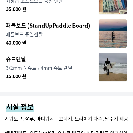
최상급 소프트보드 종일 렌탈
35,000
원
패들보드 (StandUpPaddle Board)
패들보드 종일렌탈
40,000
원
슈트렌탈
3/2mm 풀슈트 / 4mm 슈트 렌탈
15,000
원
시설 정보
샤워도구: 샴푸, 바디워시 |  고데기, 드라이기 다수, 탈수기 제공

해변진입로, 죽도해수욕장 주차장 입구와 최단거리로 접근성이 