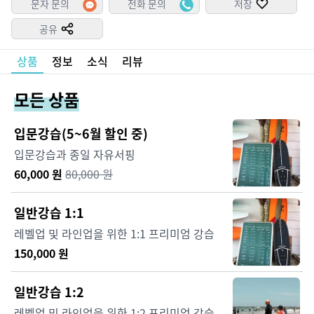
문자 문의
전화 문의
저장
공유
상품
정보
소식
리뷰
모든 상품
입문강습(5~6월 할인 중)
입문강습과 종일 자유서핑
60,000
원
80,000
원
일반강습 1:1
레벨업 및 라인업을 위한 1:1 프리미엄 강습
150,000
원
일반강습 1:2
레벨업 및 라인업을 위한 1:2 프리미엄 강습