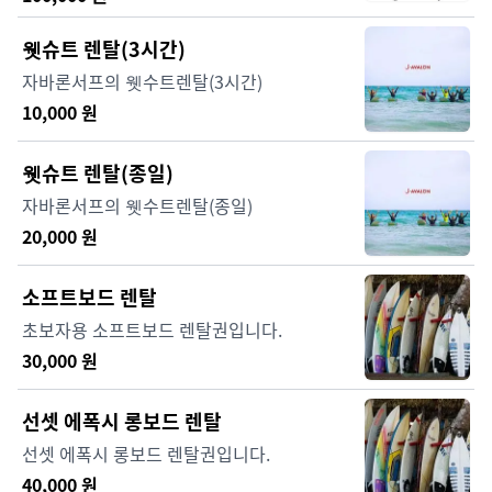
핑이 얼마나 재미있고 즐거운 스포츠인지 직
접 체험하는 시간을 갖습니다.
웻슈트 렌탈(3시간)
자바론서프의 웻수트렌탈(3시간)
10,000
원
웻슈트 렌탈(종일)
자바론서프의 웻수트렌탈(종일)
20,000
원
소프트보드 렌탈
초보자용 소프트보드 렌탈권입니다.
30,000
원
선셋 에폭시 롱보드 렌탈
선셋 에폭시 롱보드 렌탈권입니다.
40,000
원