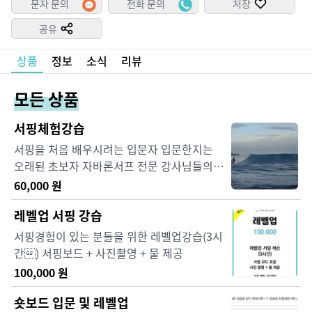
문자 문의
전화 문의
저장
공유
상품
정보
소식
리뷰
모든 상품
서핑체험강습
서핑을 처음 배우시려는 입문자 입문한지는
오래된 초보자 자바론서프 전문 강사님들의
교육으로 이론 및 기초 와 룰에 관하여 배우면
60,000
원
서 서핑이 얼마나 재미있고 즐거운 스포츠인
레벨업 서핑 강습
지 직접 체험하는 시간을 갖습니다.
서핑경험이 있는 분들을 위한 레벨업강습(3시
간) 서핑보드 + 사진촬영 + 물 제공
100,000
원
숏보드 입문 및 레벨업