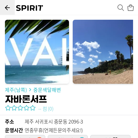
제주(남쪽)
중문색달해변
자바론서프
--
점
(
0
)
주소
제주 서귀포시 중문동 2096-3
운영시간
연중무휴(언제든문의주세요!)