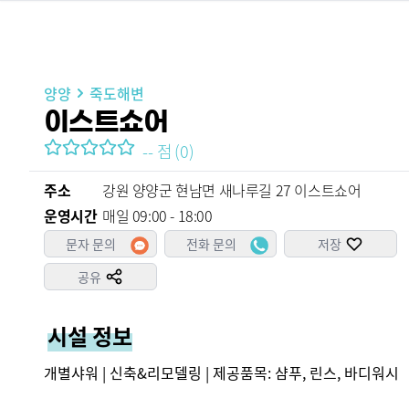
양양
죽도해변
이스트쇼어
--
점
(
0
)
주소
강원 양양군 현남면 새나루길 27 이스트쇼어
운영시간
매일 09:00 - 18:00
문자 문의
전화 문의
저장
공유
시설 정보
개별샤워 | 신축&리모델링 | 제공품목: 샴푸, 린스, 바디워시
