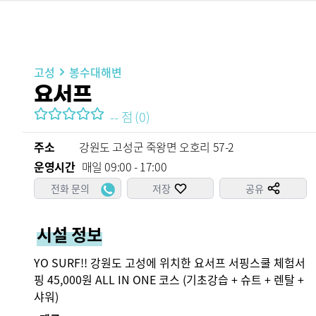
고성
봉수대해변
요서프
--
점
(
0
)
주소
강원도 고성군 죽왕면 오호리 57-2
운영시간
 매일 09:00 - 17:00
전화 문의
저장
공유
시설 정보
YO SURF!! 강원도 고성에 위치한 요서프 서핑스쿨 체험서
핑 45,000원 ALL IN ONE 코스 (기초강습 + 슈트 + 렌탈 + 
샤워)