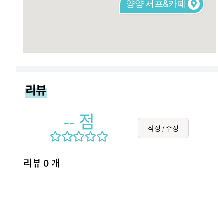
양양 서프&카페
리뷰
--
점
작성 / 수정
리뷰
0
개