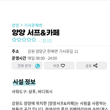
양양
기사문해변
양양 서프&카페
--
점
(
0
)
주소
강원 양양군 현북면 기사문길 11
운영시간
매일 08:00 - 24:00
전화 문의
저장
공유
시설 정보
샤워도구: 샴푸, 바디워시

강원도 양양에 위치한 [양양서프&카페]는 서핑을 사랑하는 
분들의 공간 입니다. 하와이안 풍의 카페테리아와 숙박(게스