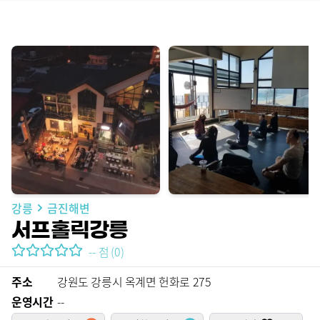
강릉
금진해변
서프홀릭강릉
--
점
(
0
)
주소
강원도 강릉시 옥계면 헌화로 275
운영시간
--