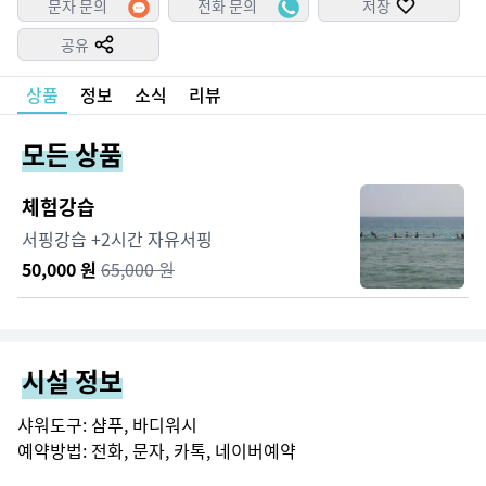
문자 문의
전화 문의
저장
공유
상품
정보
소식
리뷰
모든 상품
체험강습
서핑강습 +2시간 자유서핑
50,000
원
65,000
원
시설 정보
샤워도구: 샴푸, 바디워시

예약방법: 전화, 문자, 카톡, 네이버예약
