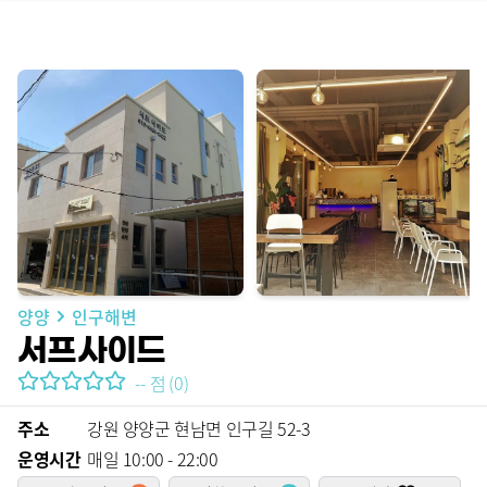
양양
인구해변
서프사이드
--
점
(
0
)
주소
강원 양양군 현남면 인구길 52-3
운영시간
매일 10:00 - 22:00