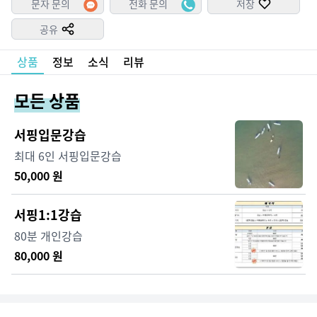
문자 문의
전화 문의
저장
공유
상품
정보
소식
리뷰
모든 상품
서핑입문강습
최대 6인 서핑입문강습
50,000
원
서핑1:1강습
80분 개인강습
80,000
원