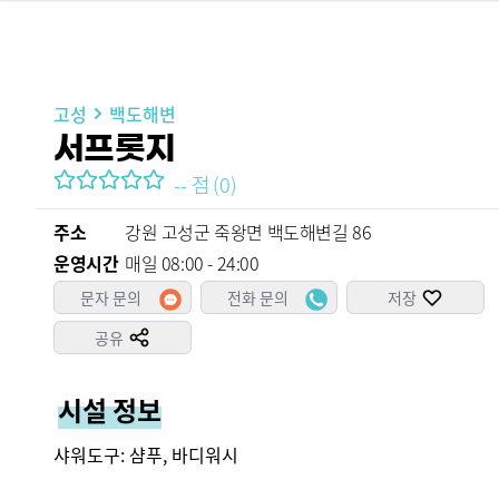
고성
백도해변
서프롯지
--
점
(
0
)
주소
강원 고성군 죽왕면 백도해변길 86
운영시간
매일 08:00 - 24:00
문자 문의
전화 문의
저장
공유
시설 정보
샤워도구: 샴푸, 바디워시
