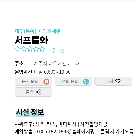
제주(북쪽)
이호해변
서프로와
--
점
(
0
)
주소
제주시 테우해안로 132
운영시간
매일 09:00 - 19:00
문자 문의
전화 문의
저장
공유
시설 정보
샤워도구: 샴푸, 린스, 바디워시 | 사진촬영제공

예약방법: 010-7182-1833/ 홈페이지링크 클릭시 카카오톡 