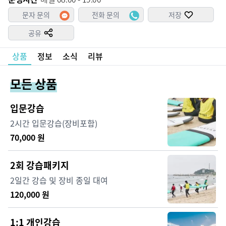
문자 문의
전화 문의
저장
공유
상품
정보
소식
리뷰
모든 상품
입문강습
2시간 입문강습(장비포함)
70,000
원
2회 강습패키지
2일간 강습 및 장비 종일 대여
120,000
원
1:1 개인강습