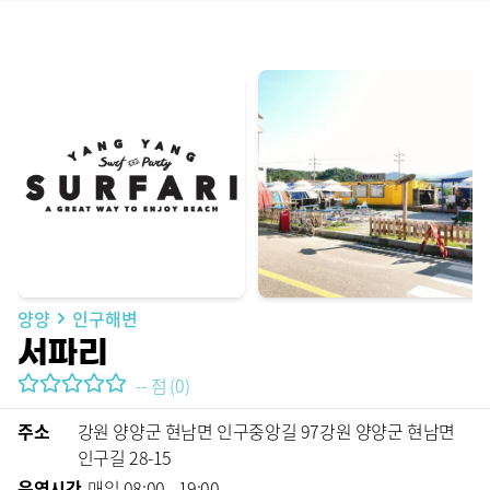
양양
인구해변
서파리
--
점
(
0
)
주소
강원 양양군 현남면 인구중앙길 97강원 양양군 현남면 
인구길 28-15
운영시간
매일 08:00 - 19:00