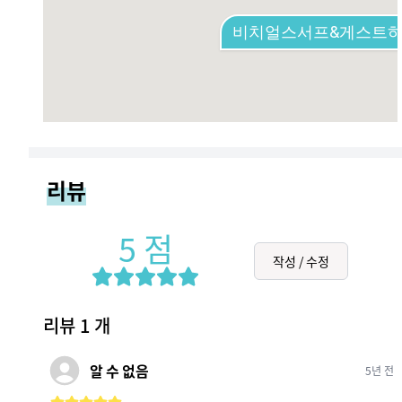
비치얼스서프&게스트
리뷰
5
점
작성 / 수정
리뷰
1
개
알 수 없음
5년 전