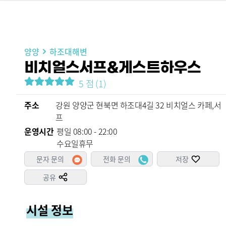
양양
하조대해변
비치얼스서프&게스트하우스
5
점
(
1
)
주소
강원 양양군 현북면 하조대4길 32 비치얼스 카페,서
프
운영시간
평일 08:00 - 22:00

수요일휴무
문자 문의
전화 문의
저장
공유
시설 정보