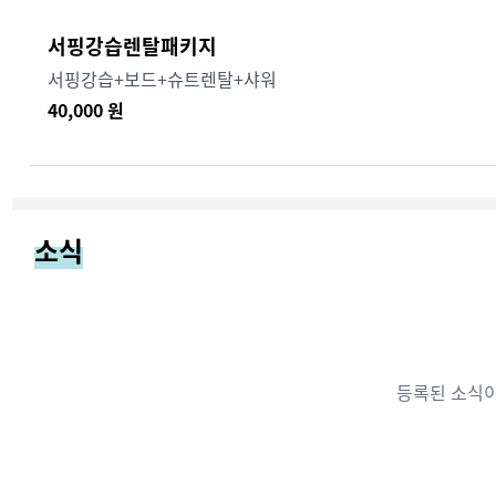
서핑강습렌탈패키지
서핑강습+보드+슈트렌탈+샤워
40,000
원
소식
등록된 소식