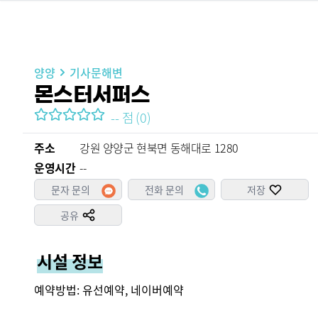
양양
기사문해변
몬스터서퍼스
--
점
(
0
)
주소
강원 양양군 현북면 동해대로 1280
운영시간
--
문자 문의
전화 문의
저장
공유
시설 정보
예약방법: 유선예약, 네이버예약
