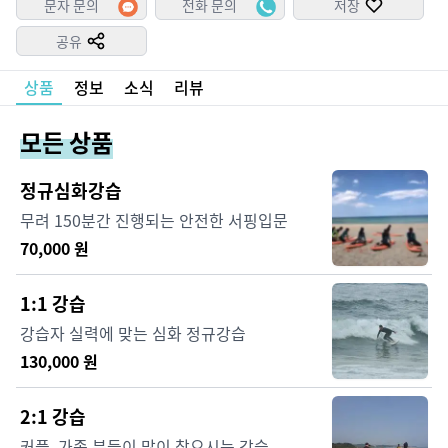
문자 문의
전화 문의
저장
공유
상품
정보
소식
리뷰
모든 상품
정규심화강습
무려 150분간 진행되는 안전한 서핑입문
70,000
원
1:1 강습
강습자 실력에 맞는 심화 정규강습
130,000
원
2:1 강습
커플, 가족 분들이 많이 찾으시는 강습