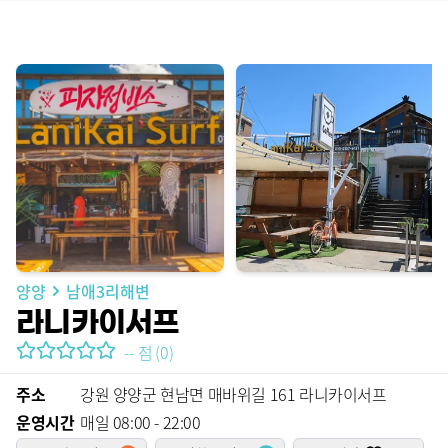
양양
남애3리해변
라니카이서프
--
점
(
0
)
주소
강원 양양군 현남면 매바위길 161 라니카이서프
운영시간
매일 08:00 - 22:00